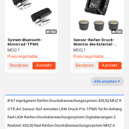
Qualitätskon
Treten Sie
Nachrichten
Fordern Sie
Trolle
Mit Uns In
Ein Zitat
Verbindung
System Bluetooth-
Sensor-Reifen-Druck-
Motorrad-TPMS
Monitor des External-
433.92mhz 3 für
MOQ:
1
MOQ:
1
Motorräder
Preis:
negotiable
Preis:
negotiable
NEWS
Bestpreis
Kontakt
Bestpreis
Kontakt
Reifen-Drucküberwachungssystem
Alle ansehen
Zugreifendrucküberwachungssystem
IP67 imprägniern Reifen-Drucküberwachungssystem 433,92 MHZ RV
LKW-Reifen-Drucküberwachungssystem
OTR-Art Sensor fünf ermüden LKW-Druck Pro-TPMS für Rv-Anhänger
Bus TPMS
Rad-LKW-Reifen-Drucküberwachungssystem Digitalanzeigen-5
Realzeit 433,92 Rad-Reifen-Drucküberwachungssystem MHZ 6
OTR TPMS