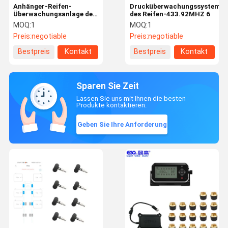
Anhänger-Reifen-
Drucküberwachungssystem
Überwachungsanlage des
des Reifen-433.92MHZ 6
Reifen-433.92MHZ
MOQ:
1
MOQ:
1
zweiundzwanzig
Preis:
negotiable
Preis:
negotiable
Bestpreis
Kontakt
Bestpreis
Kontakt
Sparen Sie Zeit
Lassen Sie uns mit Ihnen die besten
Produkte kontaktieren.
Geben Sie Ihre Anforderung