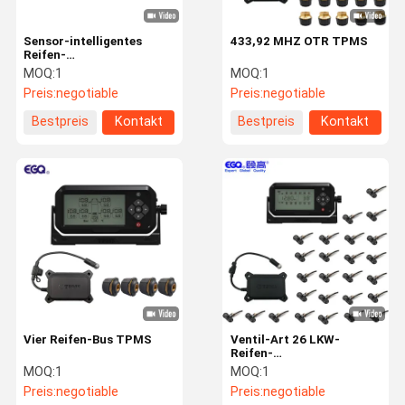
Sensor-intelligentes
433,92 MHZ OTR TPMS
Reifen-
Drucküberwachungssystem
MOQ:
1
MOQ:
1
Bluetooths acht
Preis:
negotiable
Preis:
negotiable
Bestpreis
Kontakt
Bestpreis
Kontakt
Vier Reifen-Bus TPMS
Ventil-Art 26 LKW-
Reifen-
Drucküberwachungssystem
MOQ:
1
MOQ:
1
des Reifen-TPMS
Preis:
negotiable
Preis:
negotiable