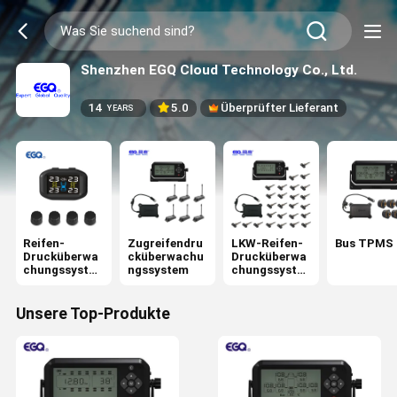
Shenzhen EGQ Cloud Technology Co., Ltd.
14
5.0
Überprüfter Lieferant
YEARS
Reifen-
Zugreifendru
LKW-Reifen-
Bus TPMS
Drucküberwa
cküberwachu
Drucküberwa
chungssyste
ngssystem
chungssyste
m
m
Unsere Top-Produkte