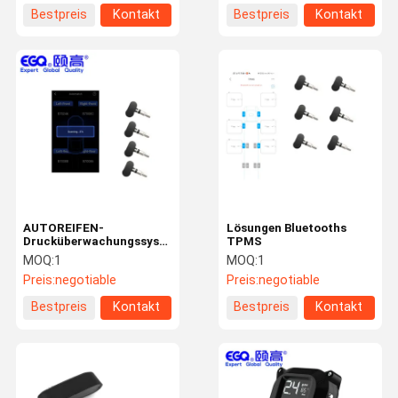
Bestpreis
Kontakt
Bestpreis
Kontakt
AUTOREIFEN-
Lösungen Bluetooths
Drucküberwachungssystem
TPMS
APP Bluetooth Realzeit
MOQ:
1
MOQ:
1
Preis:
negotiable
Preis:
negotiable
Bestpreis
Kontakt
Bestpreis
Kontakt
Haus
Produkte
Über Uns
Fabrik-
Ausflug