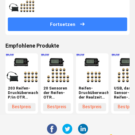
Fortsetzen
Empfohlene Produkte
203 Reifen-
20 Sensoren
Reifen-
USB, das 2
Drucküberwachungssystem
der Reifen-
Drucküberwachungssystem
Sensor-
P/in OTR
OTR
der Realzeit-
Reifen-
Sensor-zwölf
imprägniern
12 drahtloses
Druck-
Wifi-Reifen-
der Reifen-
Kontrollsy
Bestpreis
Bestpreis
Bestpreis
Bestprei
Druck-
OTR
der Reifen
Monitor
OTR auflä