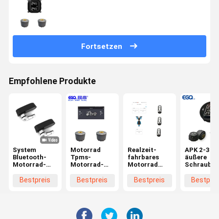
Fortsetzen
Empfohlene Produkte
System
Motorrad
Realzeit-
APK 2-3
Bluetooth-
Tpms-
fahrbares
äußere
Motorrad-
Motorrad-
Motorrad
Schraube 
TPMS
Reifen-
TPMS
Rad-
Drucküberwachungssystem
Bluetooth-
Motorrad-
Bestpreis
Bestpreis
Bestpreis
Bestprei
Rückseiten-
TPMS des
drei
System-
Bluetooth 
2.4Ghz 8V