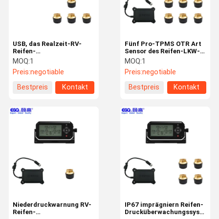
USB, das Realzeit-RV-
Fünf Pro-TPMS OTR Art
Reifen-
Sensor des Reifen-LKW-
Drucküberwachungssystem
Druck-für RV-Anhänger-
MOQ:
1
MOQ:
1
auflädt
Auto
Preis:
negotiable
Preis:
negotiable
Bestpreis
Kontakt
Bestpreis
Kontakt
Haus
Produkte
Über Uns
Fabrik-
Ausflug
Niederdruckwarnung RV-
IP67 imprägniern Reifen-
Reifen-
Drucküberwachungssystem