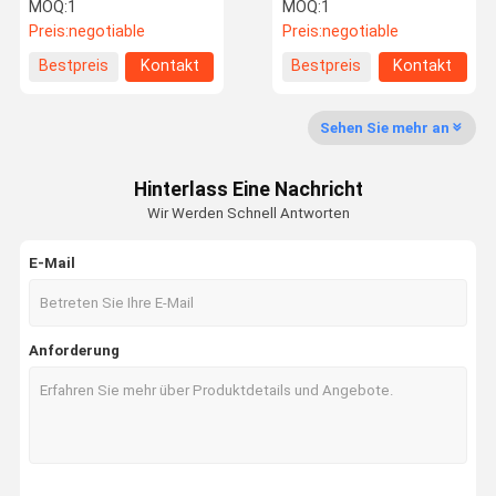
Drucküberwachungssystem
433,92 MHZ RV
MOQ:
1
MOQ:
1
Preis:
negotiable
Preis:
negotiable
Bestpreis
Kontakt
Bestpreis
Kontakt
Qualitätskon
Treten Sie
Nachrichten
Fordern Sie
Trolle
Mit Uns In
Ein Zitat
Verbindung
Sehen Sie mehr an
Hinterlass Eine Nachricht
Wir Werden Schnell Antworten
NEWS
E-Mail
Reifen-Drucküberwachungssystem
Anforderung
Zugreifendrucküberwachungssystem
LKW-Reifen-Drucküberwachungssystem
Bus TPMS
OTR TPMS