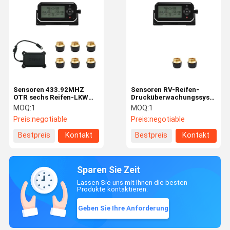
Sensoren 433.92MHZ
Sensoren RV-Reifen-
OTR sechs Reifen-LKW
Drucküberwachungssystem
TPMS
des Technik-Fahrzeug-
MOQ:
1
MOQ:
1
OTR
Preis:
negotiable
Preis:
negotiable
Bestpreis
Kontakt
Bestpreis
Kontakt
Sparen Sie Zeit
Lassen Sie uns mit Ihnen die besten
Produkte kontaktieren.
Geben Sie Ihre Anforderung