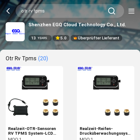
Shenzhen EGQ Cloud Technology Co., Ltd.
13
5.0
Überprüfter Lieferant
YEARS
Otr Rv Tpms
(20)
Realzeit-OTR-Sensoren
Realzeit-Reifen-
RV TPMS System-LCD
Drucküberwachungssystem
Segmentanzeige 203psi
OTR-Sensoren Rv TPMS
MOQ:
1
MOQ:
1