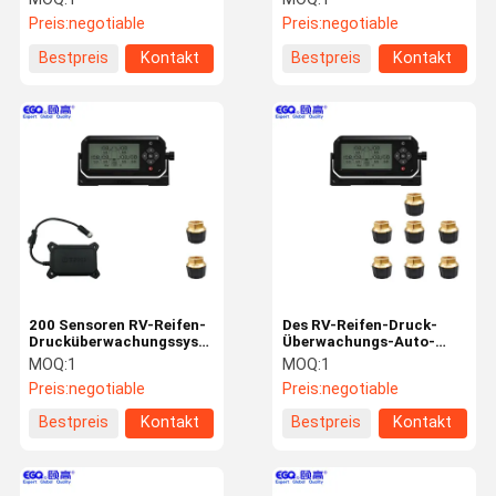
System des Auto-TPMS
Preis:
negotiable
Preis:
negotiable
Bestpreis
Kontakt
Bestpreis
Kontakt
200 Sensoren RV-Reifen-
Des RV-Reifen-Druck-
Drucküberwachungssystem
Überwachungs-Auto-
P/in 2 Rad-OTR
TPMS Sensor TPMS
MOQ:
1
MOQ:
1
Systemanalyse-des
Preis:
negotiable
Preis:
negotiable
Fahrzeug-OTR
Bestpreis
Kontakt
Bestpreis
Kontakt