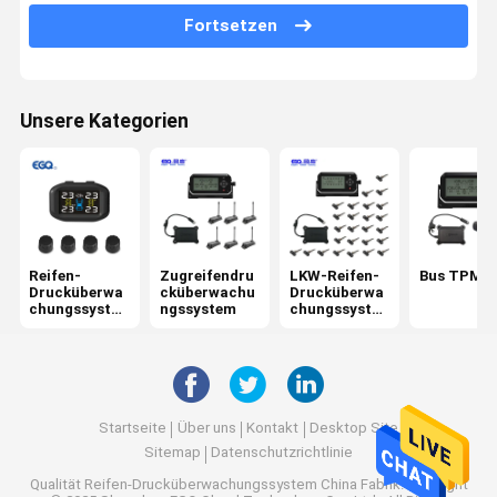
Fortsetzen
6 Reifen-Drucküberwachungssystem
Autoreifen-Drucküberwachungssystem
Unsere Kategorien
Motorrad TPMS
Fahrrad TPMS
Solarreifen-Drucküberwachungssystem
Reifen-
Zugreifendru
LKW-Reifen-
Bus TPMS
Rv-Reifen-Drucküberwachungssystem
Drucküberwa
cküberwachu
Drucküberwa
chungssyste
ngssystem
chungssyste
TPMS-Lösungen
m
m
Startseite
Über uns
Kontakt
Desktop Site
Sitemap
Datenschutzrichtlinie
Qualität
Reifen-Drucküberwachungssystem
China Fabrik.Copyright