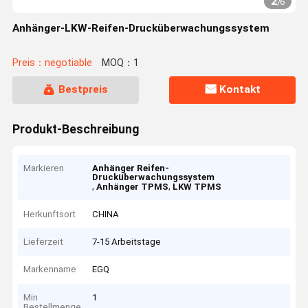
2
/
6
Anhänger-LKW-Reifen-Drucküberwachungssystem
Preis：negotiable
MOQ：1
Bestpreis
Kontakt
Produkt-Beschreibung
Markieren
Anhänger Reifen-
Drucküberwachungssystem
,
,
Anhänger TPMS
LKW TPMS
Herkunftsort
CHINA
Lieferzeit
7-15 Arbeitstage
Markenname
EGQ
Min
1
Bestellmenge