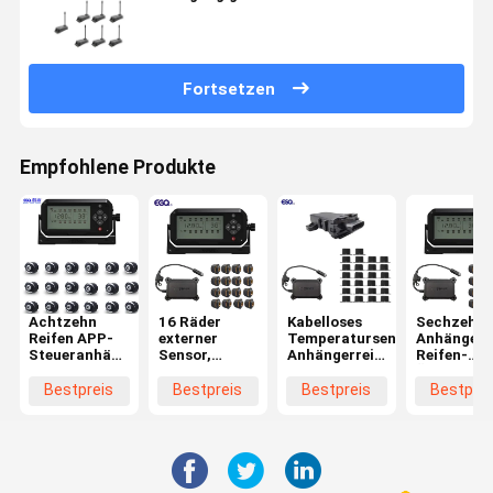
Anhänger
Fortsetzen
Empfohlene Produkte
Achtzehn
16 Räder
Kabelloses
Sechzehn
Reifen APP-
externer
Temperatursensor-
Anhänger-
Steueranhänger-
Sensor,
Anhängerreifenüberwachun
Reifen-
Reifen-
Verstärker,
TPMS für
Überwachu
Überwachungsanlage
Empfängerreifendrucküberwachungssystem
Anhängerreifen
des Reifen
Bestpreis
Bestpreis
Bestpreis
Bestprei
LKW-TPM