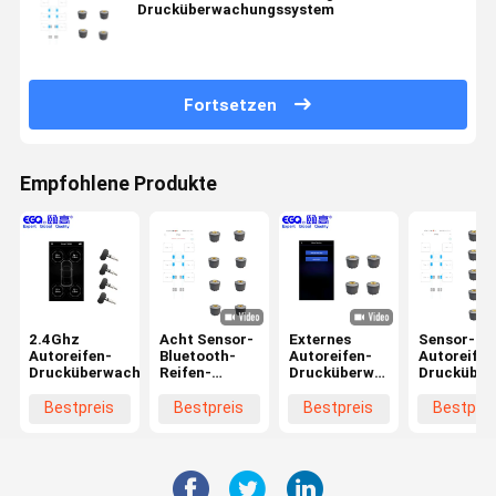
Drucküberwachungssystem
Fortsetzen
Empfohlene Produkte
2.4Ghz
Acht Sensor-
Externes
Sensor-
Autoreifen-
Bluetooth-
Autoreifen-
Autoreifen
Drucküberwachungssystem
Reifen-
Drucküberwachungssystem
Drucküber
Druck-
des Sensor-
2.4Ghz
Monitor für
2.4Ghz
Bluetooth 
Bestpreis
Bestpreis
Bestpreis
Bestprei
Personenkraftwagen