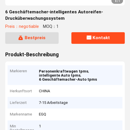
1
/
1
6 Geschäftemacher-intelligentes Autoreifen-
Drucküberwachungssystem
Preis：negotiable
MOQ：1
Bestpreis
Kontakt
Produkt-Beschreibung
Markieren
,
Personenkraftwagen tpms
,
intelligente Auto tpms
6 Geschäftemacher-Auto tpms
Herkunftsort
CHINA
Lieferzeit
7-15 Arbeitstage
Markenname
EGQ
Min
1