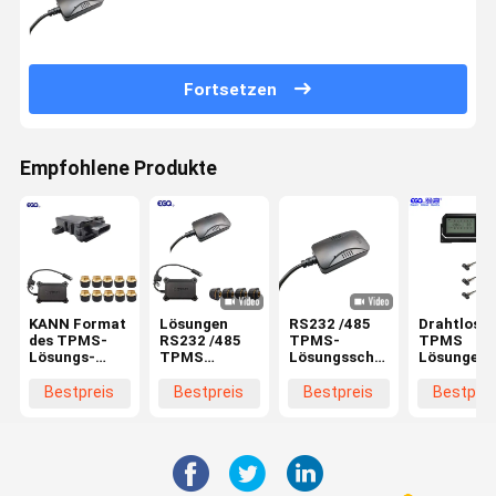
Fortsetzen
Empfohlene Produkte
KANN Format
Lösungen
RS232 /485
Drahtlose
des TPMS-
RS232 /485
TPMS-
TPMS
Lösungs-
TPMS
Lösungsschnittstelle
Lösungen
Kommunikationsschnittstellen-
schließen
Integrierter
203-
Stützprotokoll-
integrierten
LKW 203psi
P-/inwiede
Bestpreis
Bestpreis
Bestpreis
Bestprei
1939
LKW 203psi
aufladbare
an
Reifen-