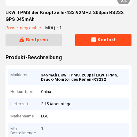
2
/
4
LKW TPMS der Knopfzelle-433.92MHZ 203psi RS232
GPS 345mAh
Preis：negotiable
MOQ：1
Bestpreis
Kontakt
Produkt-Beschreibung
Markieren
,
,
345mAh LKW TPMS
203psi LKW TPMS
Druck-Monitor des Reifen-RS232
Herkunftsort
China
Lieferzeit
2-15 Arbeitstage
Markenname
EGQ
Min
1
Bestellmenge