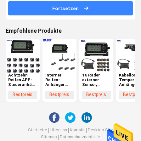
Fortsetzen
Empfohlene Produkte
Achtzehn
Interner
16 Räder
Kabelloses
Reifen APP-
Reifen-
externer
Temperatu
Steueranhänger-
Anhänger
Sensor,
Anhängerr
Reifen-
TPMS der
Verstärker,
TPMS für
Überwachungsanlage
Schwergängigkeits-
Empfängerreifendrucküber
Anhängerr
Bestpreis
Bestpreis
Bestpreis
Bestprei
sieben für
Reise-
Anhänger
Startseite
Über uns
Kontakt
Desktop Site
Sitemap
Datenschutzrichtlinie