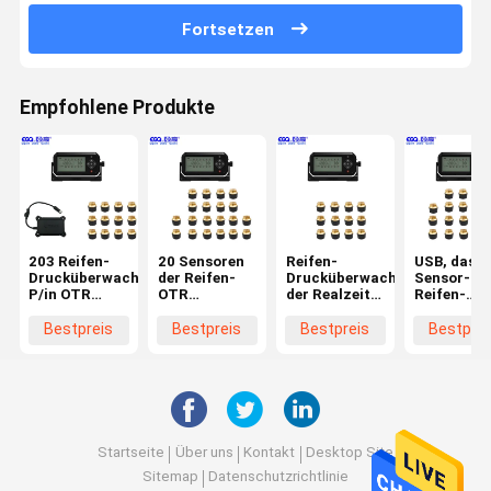
Fortsetzen
Empfohlene Produkte
203 Reifen-
20 Sensoren
Reifen-
USB, das 2
Drucküberwachungssystem
der Reifen-
Drucküberwachungssystem
Sensor-
P/in OTR
OTR
der Realzeit-
Reifen-
Sensor-zwölf
imprägniern
12 drahtloses
Druck-
Wifi-Reifen-
der Reifen-
Kontrollsy
Bestpreis
Bestpreis
Bestpreis
Bestprei
Druck-
OTR
der Reifen
Monitor
OTR auflä
Startseite
Über uns
Kontakt
Desktop Site
Sitemap
Datenschutzrichtlinie