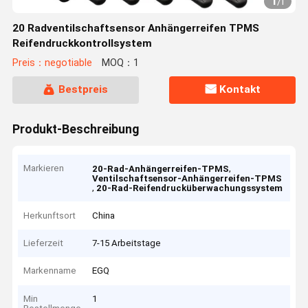
1
/
1
20 Radventilschaftsensor Anhängerreifen TPMS
Reifendruckkontrollsystem
Preis：negotiable
MOQ：1
Bestpreis
Kontakt
Produkt-Beschreibung
Markieren
,
20-Rad-Anhängerreifen-TPMS
Ventilschaftsensor-Anhängerreifen-TPMS
,
20-Rad-Reifendrucküberwachungssystem
Herkunftsort
China
Lieferzeit
7-15 Arbeitstage
Markenname
EGQ
Min
1