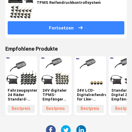
TPMS Reifendruckkontrollsystem
Fortsetzen
Empfohlene Produkte
Fahrzeugsystemintegration
24V digitaler
24V LCD-
Standard
24 Räder
TPMS-
Digitalreifendruckempfänge
Digital 232
Standard-
Empfänger
für Lkw-
Empfänge
Datenformat
für Lkw-
TPMS-
für 6-Rad-
232 Digitaler
Anhänger 22
Systeme
LKW TPMS
Bestpreis
Bestpreis
Bestpreis
Bestprei
TPMS-
Räder
1400Kpa
Empfänger
mit
Batterielebensdauer
3 Jahre