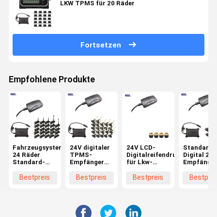
LKW TPMS für 20 Räder
Fortsetzen
Empfohlene Produkte
Fahrzeugsystemintegration
24V digitaler
24V LCD-
Standard
24 Räder
TPMS-
Digitalreifendruckempfänge
Digital 232
Standard-
Empfänger
für Lkw-
Empfänge
Datenformat
für Lkw-
TPMS-
für 6-Rad-
232 Digitaler
Anhänger 22
Systeme
LKW TPMS
Bestpreis
Bestpreis
Bestpreis
Bestprei
TPMS-
Räder
1400Kpa
Empfänger
mit
Batterielebensdauer
3 Jahre