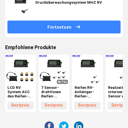
Drucküberwachungssystem MHZ RV
Fortsetzen
Empfohlene Produkte
LCD RV
7 Sensor-
Reifen RV-
Realzeitmo
System ACC
drahtloses
Anhänger-
interner
des Reifen-
Reifen-
Reifen-
Sensor wie
Drucküberwachungssystem-
Drucküberwachungssystem
Drucküberwachungssystem
aufladbare
Auto-TPMS
für RV
LCD-
System RV
Bestpreis
Bestpreis
Bestpreis
Bestprei
gab Ertrag
Anzeigen-3
TPMS
RS232 ein