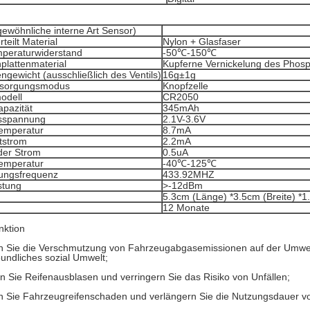
gewöhnliche interne Art Sensor)
rteilt Material
Nylon + Glasfaser
mperaturwiderstand
-50℃-150℃
plattenmaterial
Kupferne Vernickelung des Phos
gewicht (ausschließlich des Ventils)
16g±1g
rsorgungsmodus
Knopfzelle
odell
CR2050
apazität
345mAh
sspannung
2.1V-3.6V
temperatur
8.7mA
tstrom
2.2mA
der Strom
0.5uA
temperatur
-40℃-125℃
ungsfrequenz
433.92MHZ
stung
>
-12dBm
5.3cm (Länge) *3.5cm (Breite) *1.
12 Monate
nktion
n Sie die Verschmutzung von Fahrzeugabgasemissionen auf der Umwelt
undliches sozial Umwelt;
n Sie Reifenausblasen und verringern Sie das Risiko von Unfällen;
n Sie Fahrzeugreifenschaden und verlängern Sie die Nutzungsdauer vo