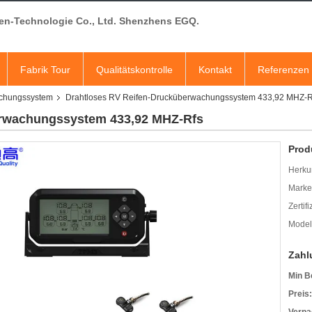
en-Technologie Co., Ltd. Shenzhens EGQ.
Fabrik Tour
Qualitätskontrolle
Kontakt
Referenzen
chungssystem
Drahtloses RV Reifen-Drucküberwachungssystem 433,92 MHZ-R
erwachungssystem 433,92 MHZ-Rfs
Prod
Herkun
Mark
Zertif
Model
Zahl
Min B
Preis: