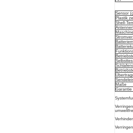
Sensor (
Plastik ze
Shell-Te
Antennen
Maschinen
Stromve
Batteriem
Batteriek
Funktion
Betriebs
Selbsttes
Schlafen
Betriebs
Übertrag
Sendelei
Maße
Garantie
Systemfu
Verringer
umweltfre
Verhinder
Verringer