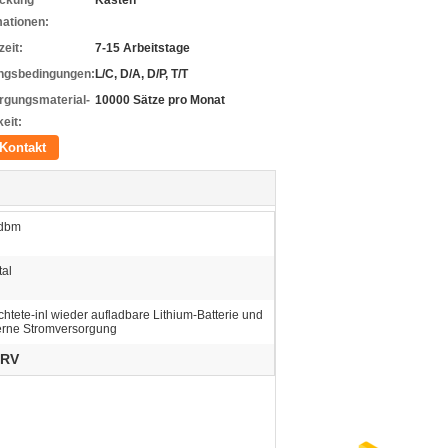
ckung
Kästen
mationen:
zeit:
7-15 Arbeitstage
ngsbedingungen:
L/C, D/A, D/P, T/T
rgungsmaterial-
10000 Sätze pro Monat
eit:
Kontakt
dbm
tal
ichtete-inl wieder aufladbare Lithium-Batterie und
erne Stromversorgung
 RV