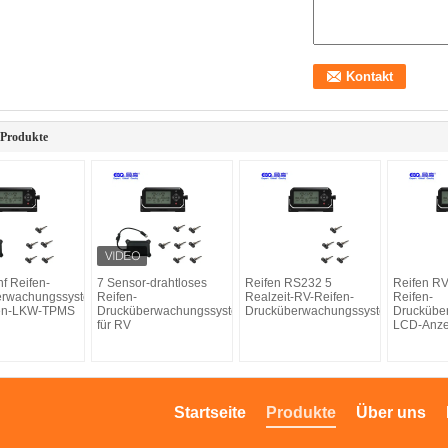
 Produkte
nf Reifen-
7 Sensor-drahtloses
Reifen RS232 5
Reifen R
erwachungssystem
Reifen-
Realzeit-RV-Reifen-
Reifen-
fen-LKW-TPMS
Drucküberwachungssystem
Drucküberwachungssystem
Druckübe
für RV
LCD-Anze
Startseite
Produkte
Über uns