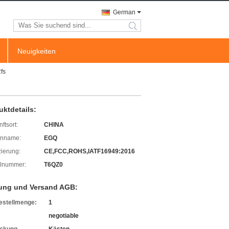
German
search
Neuigkeiten
fs
uktdetails:
ftsort:
CHINA
enname:
EGQ
izierung:
CE,FCC,ROHS,IATF16949:2016
lnummer:
T6QZ0
ung und Versand AGB:
estellmenge:
1
negotiable