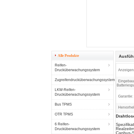
Alle Produkte
Ausfüh
Reifen-
Drucküberwachungssystem
Anzeigens
Zugreifendrucküberwachungssystem
Eingebau
Batteries
LKW-Reifen-
Drucküberwachungssystem
Garantie:
Bus TPMS
Hervorhe
OTR TPMS
Drahtlo
6 Reifen-
Spezifika
Realzeitm
Drucküberwachungssystem
Canbus-S