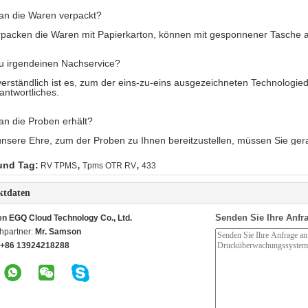
an die Waren verpackt?
rpacken die Waren mit Papierkarton, können mit gesponnener Tasche 
 u irgendeinen Nachservice?
verständlich ist es, zum der eins-zu-eins ausgezeichneten Technologie
antwortliches.
n die Proben erhält?
 unsere Ehre, zum der Proben zu Ihnen bereitzustellen, müssen Sie ger
,
,
und Tag:
RV TPMS
Tpms OTR RV
433
ktdaten
Senden Sie Ihre Anfra
n EGQ Cloud Technology Co., Ltd.
hpartner:
Mr. Samson
+86 13924218288