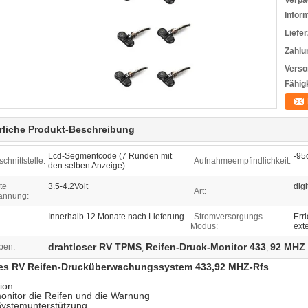
Verpa
Infor
Liefer
Zahlu
Verso
Fähigk
rliche Produkt-Beschreibung
Lcd-Segmentcode (7 Runden mit
-95
chnittstelle:
Aufnahmeempfindlichkeit:
den selben Anzeige)
te
3.5-4.2Volt
digi
Art:
pannung:
Innerhalb 12 Monate nach Lieferung
Stromversorgungs-
Err
Modus:
ext
drahtloser RV TPMS
Reifen-Druck-Monitor 433
92 MHZ
ben:
,
,
ses RV Reifen-Drucküberwachungssystem 433,92 MHZ-Rfs
tion
onitor die Reifen und die Warnung
ystemunterstützung