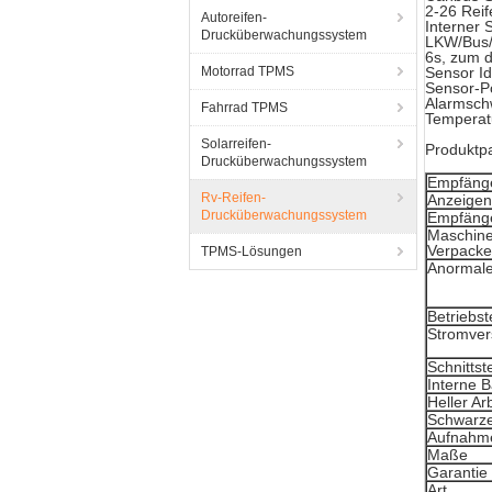
2-26 Reif
Autoreifen-
Interner 
Drucküberwachungssystem
LKW/Bus/
6s, zum d
Motorrad TPMS
Sensor Id
Sensor-Po
Alarmsch
Fahrrad TPMS
Temperat
Solarreifen-
Produktp
Drucküberwachungssystem
Empfänge
Rv-Reifen-
Anzeigens
Drucküberwachungssystem
Empfäng
Maschine
Verpacke
TPMS-Lösungen
Anormale
Betriebs
Stromve
Schnitts
Interne 
Heller Ar
Schwarze
Aufnahme
Maße
Garantie
Art