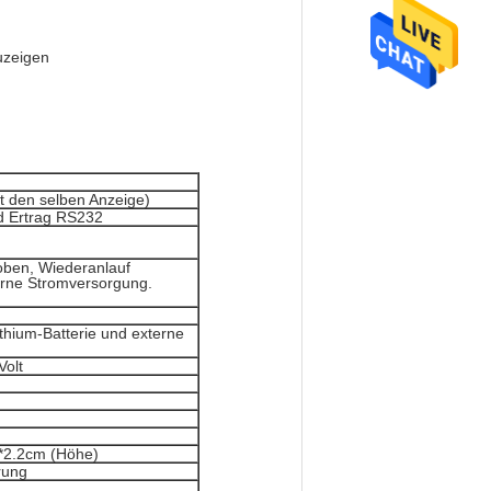
uzeigen
 den selben Anzeige)
d Ertrag RS232
t oben, Wiederanlauf
erne Stromversorgung.
thium-Batterie und externe
Volt
 *2.2cm (Höhe)
rung