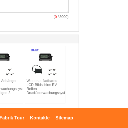
(
0
/ 3000)
V-Anhänger-
Wieder aufladbares
LCD-Bildschirm RV-
rwachungssystem
Reifen-
igen-3
Drucküberwachungssystem
Fabrik Tour
Kontakte
Sitemap