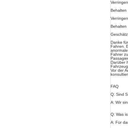
Verringer
Behalten 
Verringe
Behalten 
Geschätz
Danke fü
Fahren. E
anormale
Fahrer zu
Passagie
Darüber h
Fahrzeuga
Vor der A
konsultie
FAQ
Q: Sind S
A: Wir si
Q: Was is
A: Für da