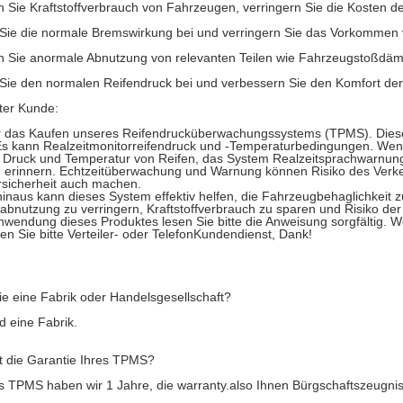
n Sie Kraftstoffverbrauch von Fahrzeugen, verringern Sie die Kosten
Sie die normale Bremswirkung bei und verringern Sie das Vorkommen v
rn Sie anormale Abnutzung von relevanten Teilen wie Fahrzeugstoßdä
Sie den normalen Reifendruck bei und verbessern Sie den Komfort der
ter Kunde:
r das Kaufen unseres Reifendrucküberwachungssystems (TPMS). Diese
s kann Realzeitmonitorreifendruck und -Temperaturbedingungen. Wenn 
 Druck und Temperatur von Reifen, das System Realzeitsprachwarnung
 erinnern. Echtzeitüberwachung und Warnung können Risiko des Verkeh
rsicherheit auch machen.
inaus kann dieses System effektiv helfen, die Fahrzeugbehaglichkeit z
bnutzung zu verringern, Kraftstoffverbrauch zu sparen und Risiko de
nwendung dieses Produktes lesen Sie bitte die Anweisung sorgfältig. W
ren Sie bitte Verteiler- oder TelefonKundendienst, Dank!
ie eine Fabrik oder Handelsgesellschaft?
nd eine Fabrik.
t die Garantie Ihres TPMS?
s TPMS haben wir 1 Jahre, die warranty.also Ihnen Bürgschaftszeugni