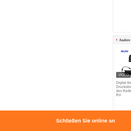
Andere
Digital fü
Drucküb
des Rei
RV
Schließen Sie online an