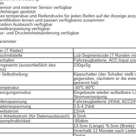
en
Sensor und externer Sensor verfügbar
Anhänger gestützt
es temperatue und Reifendrucks für jeden Reifen auf der Anzeige anz
entifikation lernen und passen verfügbares zusammen
sition Austausch verfügbar
welleanpassung verfügbar
ur- und Druckeinheitsänderung verfügbar
arameter
r (7 Räder)
chnittstelle
Lcd-Segmentcode (7 Runden mit
erhafen
Fahrzeugbatterie, ACC-Input un
ngewicht (ausschließlich des
230g±5g
ns)
 Selbstheilung
Kippschalter (der Schalter stell
gegenüber, nachdem er die ext
getrennt hat)
temperatur
-30℃-80℃
rsorgungsmodus
Eingebaute wieder aufladbare Li
Stromversorgung
tellenspannung
Fahrzeugbatterie 24Volt, ACC24
Batteriespannung
3.5-4.2Volt
beitsstrom
12mA
r Arbeitsstrom (für Datenaustausch)
4.5mA
empfindlichkeit
-95dbm
13.5cm (Länge) *6.5cm (Breite)
Innerhalb 12 Monate nach Liefe
Digital