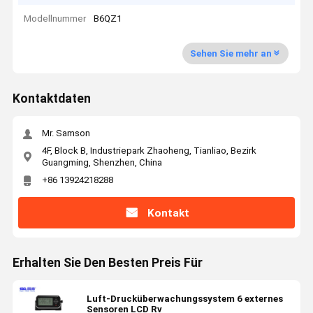
Modellnummer
B6QZ1
Sehen Sie mehr an
Kontaktdaten
Mr. Samson
4F, Block B, Industriepark Zhaoheng, Tianliao, Bezirk
Guangming, Shenzhen, China
+86 13924218288
Kontakt
Erhalten Sie Den Besten Preis Für
Luft-Drucküberwachungssystem 6 externes
Sensoren LCD Rv