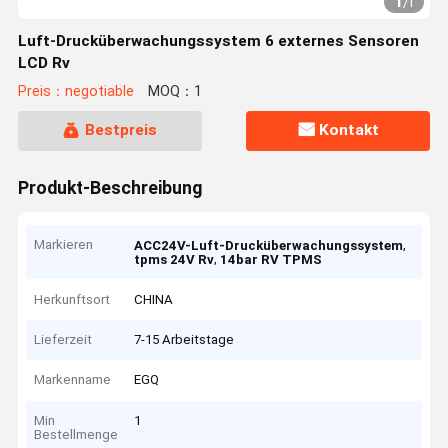
1
/
1
Luft-Drucküberwachungssystem 6 externes Sensoren
LCD Rv
Preis：negotiable
MOQ：1
Bestpreis
Kontakt
Produkt-Beschreibung
Markieren
,
ACC24V-Luft-Drucküberwachungssystem
,
tpms 24V Rv
14bar RV TPMS
Herkunftsort
CHINA
Lieferzeit
7-15 Arbeitstage
Markenname
EGQ
Min
1
Bestellmenge