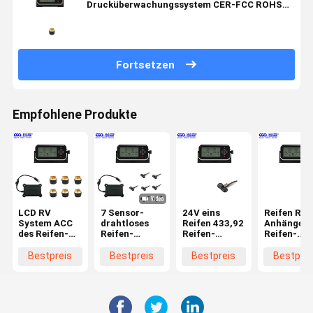
Drucküberwachungssystem CER-FCC ROHS
eins
Fortsetzen
Empfohlene Produkte
LCD RV
7 Sensor-
24V eins
Reifen RV-
System ACC
drahtloses
Reifen 433,92
Anhänger-
des Reifen-
Reifen-
Reifen-
Reifen-
Drucküberwachungssystem-
Drucküberwachungssystem
Drucküberwachungssystem
Drucküber
Auto-TPMS
für RV
MHZ RV
LCD-
Bestpreis
Bestpreis
Bestpreis
Bestprei
gab Ertrag
Anzeigen-
RS232 ein