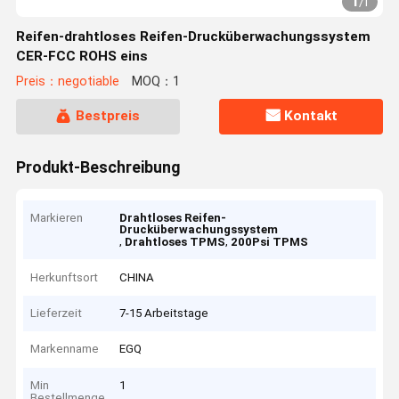
1
/
1
Reifen-drahtloses Reifen-Drucküberwachungssystem
CER-FCC ROHS eins
Preis：negotiable
MOQ：1
Bestpreis
Kontakt
Produkt-Beschreibung
Markieren
Drahtloses Reifen-
Drucküberwachungssystem
,
,
Drahtloses TPMS
200Psi TPMS
Herkunftsort
CHINA
Lieferzeit
7-15 Arbeitstage
Markenname
EGQ
Min
1
Bestellmenge