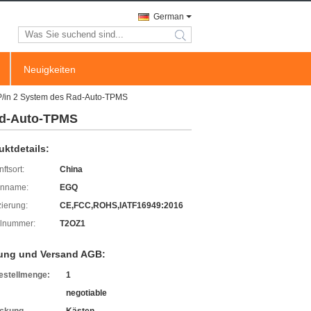
German
search
Neuigkeiten
/in 2 System des Rad-Auto-TPMS
ad-Auto-TPMS
uktdetails:
ftsort:
China
enname:
EGQ
izierung:
CE,FCC,ROHS,IATF16949:2016
lnummer:
T2OZ1
ung und Versand AGB:
estellmenge:
1
negotiable