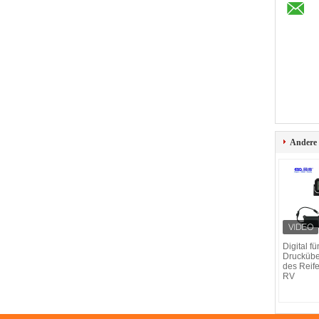
Andere
Digital fü
Drucküb
des Rei
RV