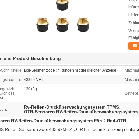
Verpa
Infor
Liefer
Zahlu
Verso
Fähigk
rliche Produkt-Beschreibung
Schnittstelle:
Lcd-Segmentcode (7 Runden mit der gleichen Anzeige)
Maximal
ungsfrequenz:
433.92MHz
Maschin
ngewicht
120±3g
ßlich des
Betriebs
s):
Rv-Reifen-Drucküberwachungssystem TPMS
,
ben:
OTR-Sensoren RV-Reifen-Drucküberwachungssystem
soren RV-Reifen-Drucküberwachungssystem P/in 2 Rad-OTR
 Reifen Sensoren zwei 433.92MHZ OTR für Technikfahrzeug schließe