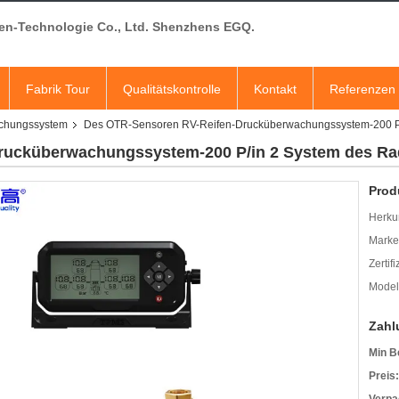
en-Technologie Co., Ltd. Shenzhens EGQ.
Fabrik Tour
Qualitätskontrolle
Kontakt
Referenzen
chungssystem
Des OTR-Sensoren RV-Reifen-Drucküberwachungssystem-200 P
rucküberwachungssystem-200 P/in 2 System des R
Prod
Herkun
Mark
Zertif
Model
Zahl
Min B
Preis: