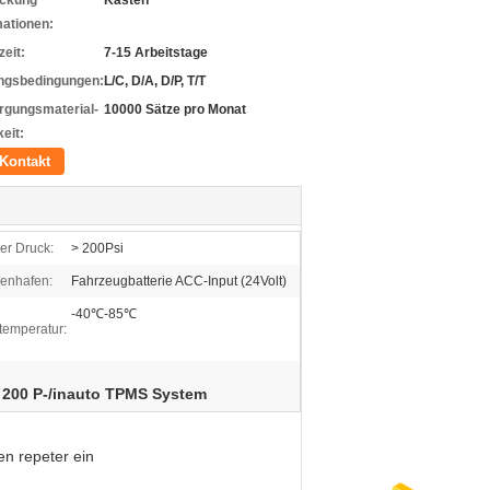
ckung
Kästen
mationen:
zeit:
7-15 Arbeitstage
ngsbedingungen:
L/C, D/A, D/P, T/T
rgungsmaterial-
10000 Sätze pro Monat
eit:
Kontakt
er Druck:
> 200Psi
enhafen:
Fahrzeugbatterie ACC-Input (24Volt)
-40℃-85℃
temperatur:
200 P-/inauto TPMS System
,
n repeter ein