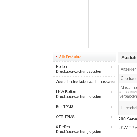
Alle Produkte
Ausfüh
Reifen-
Anzeigen-
Drucküberwachungssystem
Übertrag
Zugreifendrucküberwachungssystem
Maschine
LKW-Reifen-
(ausschlie
Verpacken
Drucküberwachungssystem
Bus TPMS
Hervorhe
OTR TPMS
200 Sen
6 Reifen-
LKW TPMS
Drucküberwachungssystem