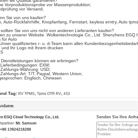
nnen wir Qualität garantieren?
ne Vorproduktionsprobe vor Massenproduktion;
dprüfung vor Versand;
nn Sie von uns kaufen?
, Auto-Rückfahrhilfe, Knopfanfang, Fernstart, keyless erntry, Auto tp
sollten Sie von uns nicht von anderen Lieferanten kaufen?
en zu unserer Website. Wolkentechnologie Co., Ltd. Shenzhens EGQ 
 für Auto
Unser qualifiziertes r- u. d-Team kann allen Kundenbezogenheitsbedar
n und Ihr Logo mit Ihrem drucken
KS
 Dienstleistungen können wir erbringen?
 Lieferbedingungen: EXW;
 Zahlungs-Währung: USD;
Zahlungs-Art: T/T, Paypal, Western Union;
gesprochen: Englisch, Chinesen
,
,
und Tag:
RV TPMS
Tpms OTR RV
433
ktdaten
Senden Sie Ihre Anfra
n EGQ Cloud Technology Co., Ltd.
hpartner:
Mr. Samson
+86 13924218288