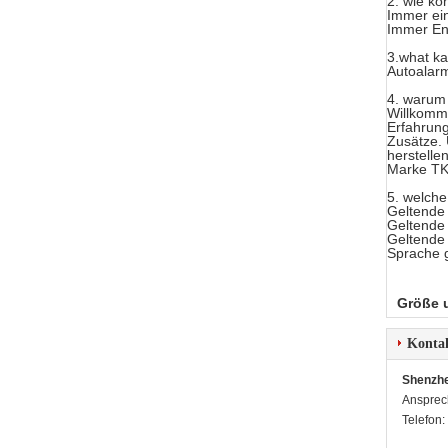
2. wie kö
Immer ei
Immer En
3.what ka
Autoalarm
4. warum 
Willkomm
Erfahrung
Zusätze. 
herstelle
Marke T
5. welche
Geltende
Geltende
Geltende 
Sprache 
Größe 
Konta
Shenzhe
Ansprec
Telefon: