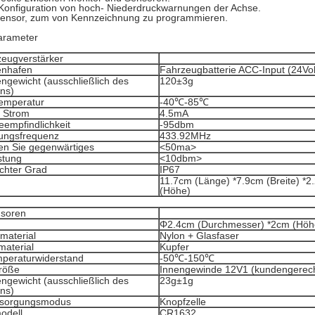
Konfiguration von hoch- Niederdruckwarnungen der Achse.
ensor, zum von Kennzeichnung zu programmieren.
arameter
zeugverstärker
enhafen
Fahrzeugbatterie ACC-Input (24Vol
ngewicht (ausschließlich des
120±3g
ns)
temperatur
-40℃-85℃
 Strom
4.5mA
empfindlichkeit
-95dbm
ungsfrequenz
433.92MHz
en Sie gegenwärtiges
<50ma>
stung
<10dbm>
chter Grad
IP67
11.7cm (Länge) *7.9cm (Breite) *2
(Höhe)
soren
Φ2.4cm (Durchmesser) *2cm (Höh
lmaterial
Nylon + Glasfaser
lmaterial
Kupfer
mperaturwiderstand
-50℃-150℃
röße
Innengewinde 12V1 (kundengerech
ngewicht (ausschließlich des
23g±1g
ns)
rsorgungsmodus
Knopfzelle
odell
CR1632