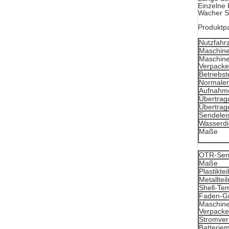
Einzelne 
Wacher S
Produktp
Nutzfahr
Maschin
Maschine
Verpacke
Betriebs
Normaler
Aufnahme
Übertrag
Übertrag
Sendelei
Wasserdi
Maße
OTR-Sen
Maße
Plastiktei
Metalltei
Shell-Te
Faden-G
Maschine
Verpacke
Stromve
Batteriem