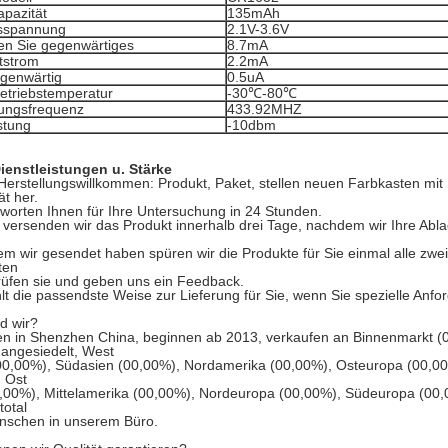
apazität
135mAh
sspannung
2.1V-3.6V
en Sie gegenwärtiges
8.7mA
tstrom
2.2mA
egenwärtig
0.5uA
etriebstemperatur
-30℃-80℃
ungsfrequenz
433.92MHZ
stung
-10dbm
ienstleistungen u. Stärke
erstellungswillkommen: Produkt, Paket, stellen neuen Farbkasten mit 
t her.
tworten Ihnen für Ihre Untersuchung in 24 Stunden.
 versenden wir das Produkt innerhalb drei Tage, nachdem wir Ihre Abl
m wir gesendet haben spüren wir die Produkte für Sie einmal alle zwei 
ten
üfen sie und geben uns ein Feedback.
t die passendste Weise zur Lieferung für Sie, wenn Sie spezielle Anfor
nd wir?
en in Shenzhen China, beginnen ab 2013, verkaufen an Binnenmarkt (
angesiedelt, West
0,00%), Südasien (00,00%), Nordamerika (00,00%), Osteuropa (00,00%)
 Ost
,00%), Mittelamerika (00,00%), Nordeuropa (00,00%), Südeuropa (00,
total
nschen in unserem Büro.