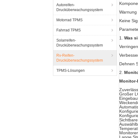
Komponen
Autoreifen-
Drucküberwachungssystem
Warnung 
Motorrad TPMS
Keine Si
Parameter
Fahrrad TPMS
1.
Was si
Solarreifen-
Drucküberwachungssystem
Verringer
Verbesser
Rv-Reifen-
Drucküberwachungssystem
Dehnen Si
TPMS-Lösungen
2.
Monito
Monitor-
Zuverläss
Großer L
Eingebaut
Weckende
Automati
Konfigur
Konfigur
Sichtbare
Auswählb
Temperat
Monitoren
Lange St