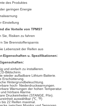
te des Produktes
der geringen Energie
gnalwarnung
-Einstellung
nd die Vorteile von TPMS?
n Sie, Risiken zu fahren
n Sie Brennstoffersparnis
e Lebenszeit der Reifen aus
r-Eigenschaften u. Spezifikationen:
Eigenschaften:
ig und einfach zu installieren.
CD-Bildschirm.
e wieder aufladbare Lithium-Batterie.
 Erschütterung.
sche Hintergrundbeleuchtung.
ierbare hoch- Niederdruckwarnungen.
ierbare Warnungen der hohen Temperatur.
 und hörbare Alarme.
are Druckeinheiten (STANGE, P/in).
ureinheit auswählbar (℃, ℉)
 bis 22 Reifen maximal.
recke zwischen Monitor und Sensoren.