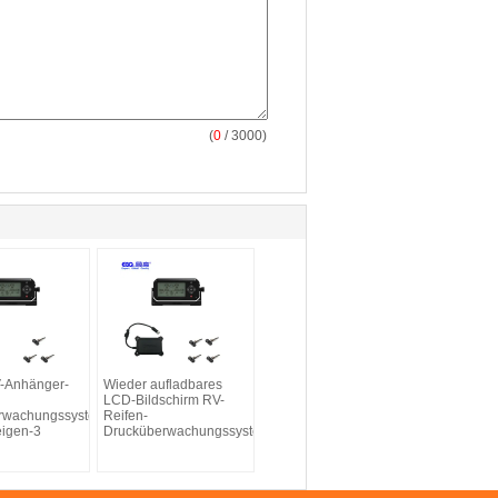
(
0
/ 3000)
V-Anhänger-
Wieder aufladbares
LCD-Bildschirm RV-
rwachungssystem
Reifen-
igen-3
Drucküberwachungssystem