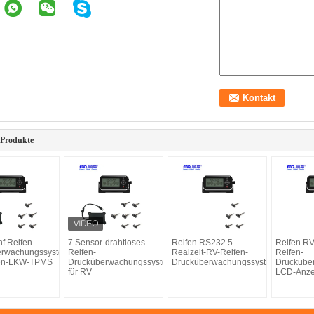
 Produkte
nf Reifen-
7 Sensor-drahtloses
Reifen RS232 5
Reifen R
erwachungssystem
Reifen-
Realzeit-RV-Reifen-
Reifen-
fen-LKW-TPMS
Drucküberwachungssystem
Drucküberwachungssystem
Druckübe
für RV
LCD-Anze