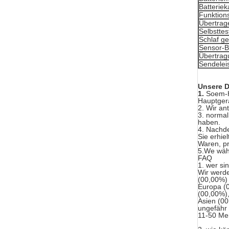
Batteriek
Funktion
Übertrag
Selbsttes
Schlaf g
Sensor-B
Übertrag
Sendelei
Unsere D
1.
Soem-H
Hauptgerä
2. Wir an
3. normal
haben.
4. Nachde
Sie erhiel
Waren, pr
5.We wähl
FAQ
1. wer si
Wir werd
(00,00%) 
Europa (0
(00,00%),
Asien (00
ungefähr 
11-50 Me